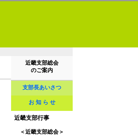
近畿支部総会
のご案内
支部長あいさつ
お 知 ら せ
日
近畿支部行事
＜近畿支部総会＞