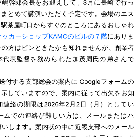
嶋幹郎会長をお迎えして、3月に長崎で行っ
をまとめて講演いただく予定です。会場のエス
田駅茶屋町口からすぐのところにあるおしゃれ
サッカーショップKAMOのビルの７階
にありま
ンの方はピンときたかも知れませんが、創業者
本代表監督を務められた加茂周氏の弟さんで
送付する支部総会の案内に Googleフォームの
を示していますので、案内に従って出欠をお知
連絡の期限は2026年2月2日（月）としてい
フォームでの連絡が難しい方は、メールまたはハ
願いします。案内状の中に近畿支部へのメール