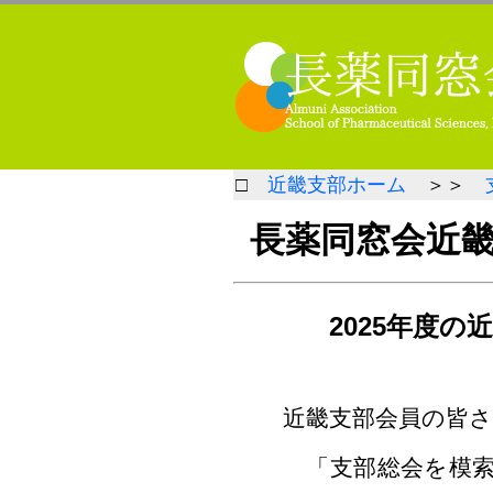
□
近畿支部ホーム
＞＞
長薬同窓会近
2025年度
近畿支部会員の皆
「支部総会を模索中