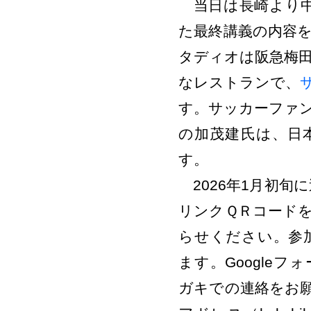
当日は長崎より中
た最終講義の内容
タディオは阪急梅
なレストランで、
す。サッカーファ
の加茂建氏は、日
す。
2026年1月初旬に
リンクＱＲコード
らせください。参加
ます。Google
ガキでの連絡をお