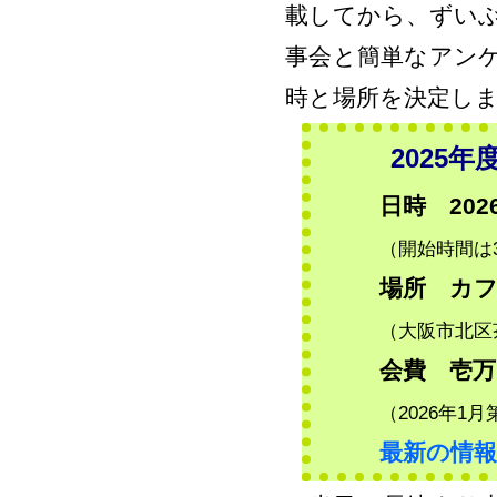
載してから、ずい
事会と簡単なアン
時と場所を決定し
2025
日時 202
（開始時間は
場所 カフ
（大阪市北区
会費 壱万
（2026年1
最新の情