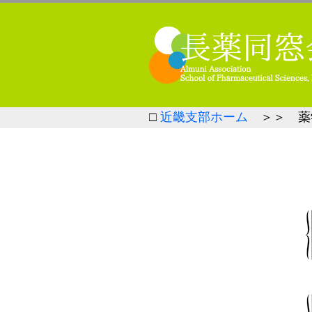
□
近畿支部ホーム
＞＞ 薬